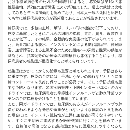
おける糖尿病患者の死因の全国統計によると、感染症は第1位の悪
性新生物、第2位の血管障害に次ぐ第3位でした。過去の統計と比較
してみると年々増加傾向を認めており、日本人一般の死因と比較し
ても常に糖尿病患者の方が高頻度であることが報告されています。
糖尿病では、多核白血球、単球、リンパ球の機能が低下しており、
感染に暴露したときにこれらの細胞の接着、遊走、貪食、殺菌作用
などが低下し、その結果、全般的な免疫能の低下がみられます。ま
た、高血糖による脱水、インスリン不足による糖代謝障害、神経障
害、血管障害による血流不全のために組織への栄養と酸素の供給が
遮断され、抗菌剤等の治療薬の組織移行も悪化することにより、糖
尿病患者の感染症が重症化すると考えられています。
感染症はかかってからの治療も重要と考えられますが、予防はさら
に重要です。感染の予防には、手洗いうがいの励行などとともに血
糖コントロールを良好に保つことが必要です。そして予防接種も重
要な予防となります。米国疾病管理・予防センター（CDC）のガイ
ドラインでは、糖尿病患者に季節性インフルエンザと肺炎球菌ワク
チンの予防接種を受けることを推奨しています。
また、同ガイドラインでは、糖尿病のある人がインフルエンザや肺
炎が疑われるような発熱や食事がとれないような体調の不良を認め
た場合には、インスリン抵抗性が上昇し血糖値が高くなりやすいた
め、すぐに主治医に連絡するか医療機関に行くことを勧めていま
す。血糖値が高値になると感染症はさらに重症化しやすくなるた