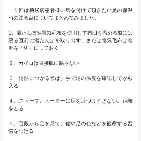
今回は糖尿病患者様に気を付けて頂きたい足の保温
時の注意点についてまとめてみました。
1、
湯たんぽや電気毛布を使用して布団を温める際には
寝る
直前に湯たんぽを取り出す、
または電気毛布は電
源を「切」にしておく
２、
カイロは直接肌に貼らない
３、
湯船につかる際は、手で湯の温度を確認してから
入る
４、
ストーブ、ヒーターに足を近づけすぎない。距離
をとる
５、
普段から足を見て、
傷や足の色などを観察
する習
慣をつ
ける